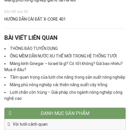
Bài viết sau đó
HƯỚNG DẪN CÀI ĐẶT X-CORE 401
BÀI VIẾT LIÊN QUAN
THÔNG BÁO TUYỂN DỤNG
ỐNG MỀM DẪN NƯỚC XU THẾ MỚI TRONG HỆ THỐNG TƯỚI
Màng kính Ginegar – Israel là gì? Có tốt không? Giá bao nhiêu?
Mua ở đâu?
Tầm quan trọng của lưới che nắng trong sản xuất nông nghiệp
Màng phủ nông nghiệp cải thiện năng suất cây trồng
Lưới chắn côn trùng – Giải pháp cho ngành nông nghiệp công
nghệ cao
DANH MỤC SẢN PHẨM
Vòi tưới cảnh quan