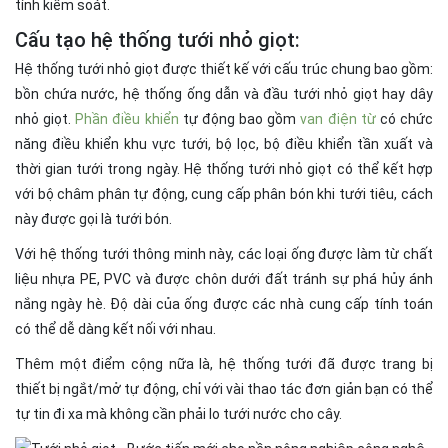
tính kiểm soát.
Cấu tạo hệ thống tưới nhỏ giọt:
Hệ thống tưới nhỏ giọt được thiết kế với cấu trúc chung bao gồm:
bồn chứa nước, hệ thống ống dẫn và đầu tưới nhỏ giọt hay dây
nhỏ giọt.
Phần điều khiển
tự động bao gồm
van điện từ
có chức
năng điều khiển khu vực tưới, bộ lọc, bộ điều khiển tần xuất và
thời gian tưới trong ngày. Hệ thống tưới nhỏ giọt có thể kết hợp
với bộ châm phân tự động, cung cấp phân bón khi tưới tiêu, cách
này được gọi là tưới bón.
Với hệ thống tưới thông minh này, các loại ống được làm từ chất
liệu nhựa PE, PVC và được chôn dưới đất tránh sự phá hủy ánh
nắng ngày hè. Độ dài của ống được các nhà cung cấp tính toán
có thể dễ dàng kết nối với nhau.
Thêm một điểm cộng nữa là, hệ thống tưới đã được trang bị
thiết bị ngắt/mở tự động, chỉ với vài thao tác đơn giản bạn có thể
tự tin đi xa mà không cần phải lo tưới nước cho cây.