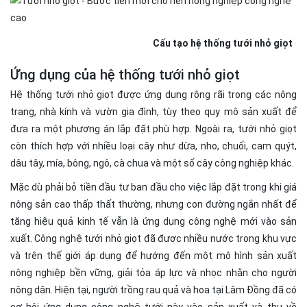
Cấu tạo hệ thống tưới nhỏ giọt
Ứng dụng của hệ thống tưới nhỏ giọt
Hệ thống tưới nhỏ giọt được ứng dụng rộng rãi trong các nông
trang, nhà kính và vườn gia đình, tùy theo quy mô sản xuất để
đưa ra một phương án lắp đặt phù hợp. Ngoài ra, tưới nhỏ giọt
còn thích hợp với nhiều loại cây như dừa, nho, chuối, cam quýt,
dâu tây, mía, bông, ngô, cà chua và một số cây công nghiệp khác.
Mặc dù phải bỏ tiền đầu tư ban đầu cho việc lắp đặt trong khi giá
nông sản cao thấp thất thường, nhưng con đường ngắn nhất để
tăng hiệu quả kinh tế vẫn là ứng dụng công nghệ mới vào sản
xuất. Công nghệ tưới nhỏ giọt đã được nhiều nước trong khu vực
và trên thế giới áp dụng để hướng đến một mô hình sản xuất
nông nghiệp bền vững, giải tỏa áp lực và nhọc nhằn cho người
nông dân. Hiện tại, người trồng rau quả và hoa tại Lâm Đồng đã có
cơ hội ứng dụng công nghệ tưới này vào sản xuất và thu về