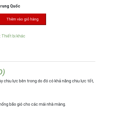
Trung Quốc
Thêm vào giỏ hàng
:
Thiết bị khác
O)
chịu lực bên trong do đó có khả năng chịu lực tốt,
hống bão gió cho các mái nhà màng.