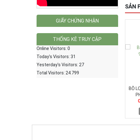
SẢN 
GIẤY CHỨNG NHẬN
THỐNG KÊ TRUY CẬP
Online Visitors:
0
Today's Visitors:
31
Yesterday's Visitors:
27
Total Visitors:
24.799
Ộ LỌC ĐĨA CHỮ Y 2 INCH
BỘ LỌC ĐĨA CHỮ Y 2 INCH
BỘ HẸ
PHI 60MM 10M3/H
PHI 60MM 18M3/H
Giá: 600.000 ₫
Giá: 650.000 ₫
Đặt hàng
Đặt hàng