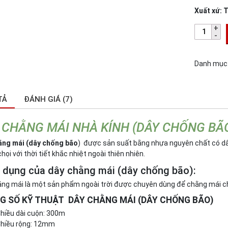
Xuất xứ: 
Danh mục
TẢ
ĐÁNH GIÁ (7)
 CHẰNG MÁI NHÀ KÍNH (DÂY CHỐNG BÃ
ằng mái (dây chống bão
) được sản suất bằng nhựa nguyên chất có dây 
họi với thời tiết khắc nhiệt ngoài thiên nhiên.
 dụng của dây chằng mái (dây chống bão):
ng mái là một sản phẩm ngoài trời được chuyên dùng để chằng mái c
G SỐ KỸ THUẬT DÂY CHẰNG MÁI (DÂY CHỐNG BÃO)
hiều dài cuộn: 300m
hiều rộng: 12mm