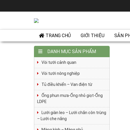
TRANG CHỦ
GIỚI THIỆU
SẢN P
DANH MỤC SẢN PHẨM
Vòi tưới cảnh quan
Vòi tưới nông nghiệp
Tủ điều khiển – Van điện từ
Ống phun mưa-Ống nhỏ giọt-Ống
LDPE
Lưới giàn leo – Lưới chắn côn trùng
– Lưới che nắng
Màng kính – Màng phủ