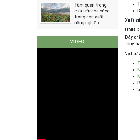
T
Tầm quan trọng
D
của lưới che nắng
trong sản xuất
Xuất x
nông nghiệp
ỨNG D
Dây ch
VIDEO
thủy, h
Vật tư 
T
M
M
B
S