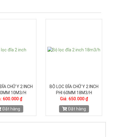
ĐĨA CHỮ T 3 INCH
KÌM MỞ RỘNG KHỚP NỐI NHỎ
BỘ LỌC ĐĨ
 90MM 50M3/H
GIỌT
PHI 6
: 2.000.000 ₫
Giá: 50.000 ₫
Giá:
Đặt hàng
Đặt hàng
Đ