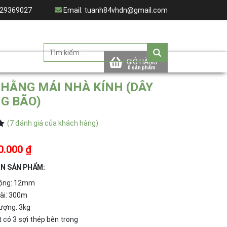
29369027
Email:
tuanh84vhdn@gmail.com
GIỎ HÀNG
CHẰNG MÁI NHÀ KÍNH (DÂY
G BÃO)
(
7
đánh giá của khách hàng)
5
0.000 ₫
N SẢN PHẨM:
rộng: 12mm
dài: 300m
ượng: 3kg
 có 3 sợi thép bên trong