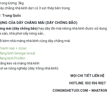
rọng lượng: 3kg
ây chằng nhà kính dẹt có 3 sợi thép bên trong
ứ: Trung Quốc
ỤNG CỦA DÂY CHẰNG MÁI (DÂY CHỐNG BÃO)
ằng mái (dây chống bão)
hay dây đè mái nilong nhà kính được sử dụng 
ải sản, nhà phơi sấy nông sản…
đi kèm nhà màng nhà kính cùng dây chằng mái
hanh nẹp + zizac
àng kính Ginegar Isreal
àng kinh Profilm
ăng kéo vá màng nhà kính
ợi se nông nghiệp (dây trồng nhà kính)
MỌI CHI TIẾT LIÊN HỆ
HOTLINE: 032 936 9027
CONGNGHETUOI.COM – NHATRO