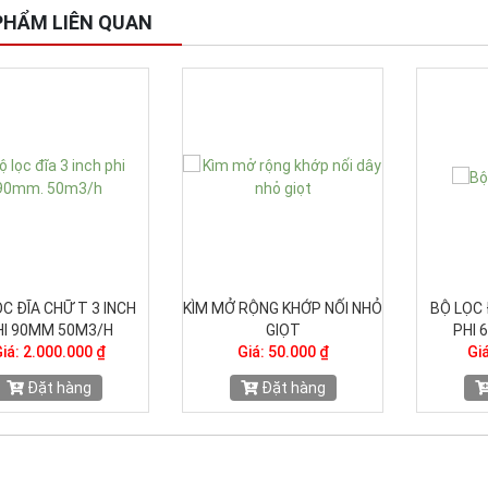
PHẨM LIÊN QUAN
N GIỜ TƯỚI XF3103-06
ĐỒNG HỒ ĐO ÁP SUẤT
BỘ LỌC 
Giá: 550.000 ₫
NƯỚC (DẦU)
PHI
Giá: 200.000 ₫
Giá
Đặt hàng
Đặt hàng