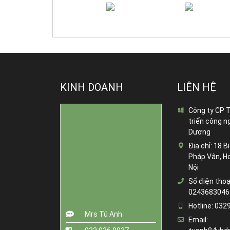
KINH DOANH
LIÊN HỆ
Công ty CP 
triển công n
Dương
Địa chỉ:
18 Bi
Pháp Vân, H
Nội
Số điện thoạ
0243683046
Hotline:
032
Mrs Tú Anh
Email: