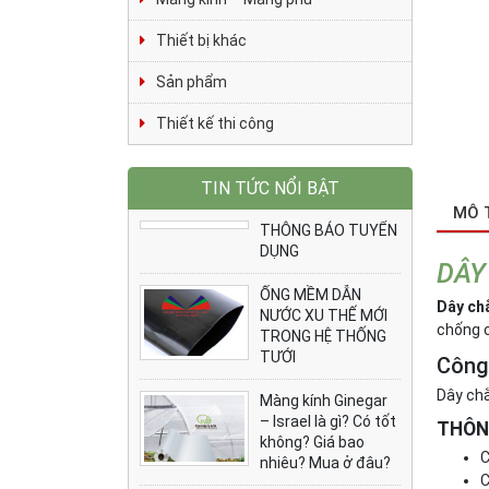
Thiết bị khác
Sản phẩm
Thiết kế thi công
TIN TỨC NỔI BẬT
MÔ 
THÔNG BÁO TUYỂN
DỤNG
DÂY
ỐNG MỀM DẪN
Dây ch
NƯỚC XU THẾ MỚI
chống c
TRONG HỆ THỐNG
TƯỚI
Công
Dây chằ
Màng kính Ginegar
– Israel là gì? Có tốt
THÔN
không? Giá bao
C
nhiêu? Mua ở đâu?
C