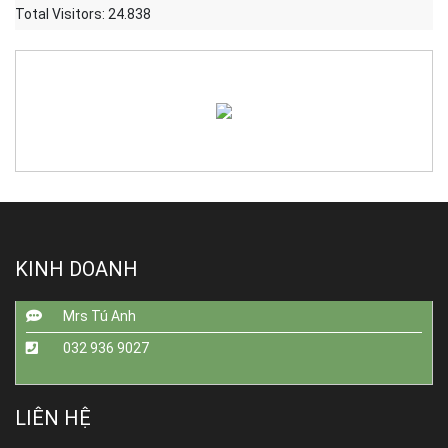
Total Visitors:
24.838
KINH DOANH
Mrs Tú Anh
032 936 9027
LIÊN HỆ