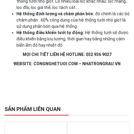
thống tưới nhỏ giọt. Có nhiều loại lọc khác nhau: lọc màng,
lọc đĩa, lọc giá thể, lọc tách cát….
Hệ thống định lượng và châm phân bón:
đó chính là các bộ
châm phân . 60% công dụng của hệ thống tưới nhỏ giọt là
sử dụng phân bón qua hệ thống
Hệ thống điều khiển tưới tự động:
Hệ thống tưới sẽ được
điều khiển bằng lưu lượng, thời gian hay bằng những cảm
biến ẩm độ hay nhiệt độ
MỌI CHI TIẾT LIÊN HỆ HOTLINE: 032 936 9027
WEBSITE: CONGNGHETUOI.COM – NHATRONGRAU.VN
SẢN PHẨM LIÊN QUAN