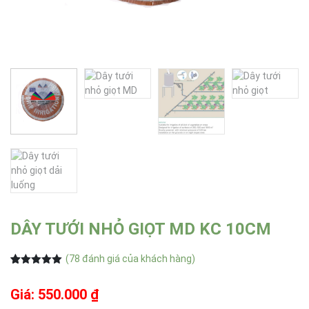
DÂY TƯỚI NHỎ GIỌT MD KC 10CM
(
78
đánh giá của khách hàng)
5.00
78
trên 5
dựa trên
Giá: 550.000 ₫
đánh giá