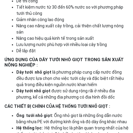
Dễ thi công
Tiết kiệm nước từ 30 đến 60% nước so với phương pháp
tưới thủ công
Giảm nhân công lao động
Nâng cao năng xuất cây trồng, cải thiện chất lượng nông
sản
Nâng cao hiệu quả kinh tế trong sản xuất
Lưu lượng nước phù hợp với nhiều loại cây trồng
Dễ lắp đặt
ỨNG DỤNG CỦA DÂY TƯỚI NHỎ GIỌT TRONG SẢN XUẤT
NÔNG NGHIỆP :
Dây tưới nhỏ giọt
là phương pháp cung cấp nước đồng
đều được lựa chọn cho việc tưới cây và đặc biệt rất hiệu
quả trong điều kiện nguồn nước khan hiếm
Dây tưới nhỏ giọt
được sử dụng rộng rãi ở nhiều địa
phương, kể cả những địa phương có địa hình đồi dốc
CÁC THIẾT BỊ CHÍNH CỦA HỆ THỐNG TƯỚI NHỎ GIỌT :
Ống tưới nhỏ giọt:
Ống nhỏ giọt là những ống dẫn nước
bằng nhựa PE với đường kính ống và độ dày ống khác nhau
Hệ thống lọc:
Hệ thống lọc là phần quan trọng nhất của hệ