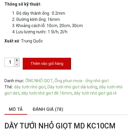
Thông số kỹ thuật:
Độ dày thành ống : 0.2mm
Đường kính ống: 16mm
Khoảng cách lỗ: 10cm, 20cm, 30cm
Lưu lượng nước: 1.5l/h, 2l/h
Xuất xứ
: Trung Quốc
Thêm vào giỏ hàng
Danh mục:
ỐNG NHỎ GIỌT
,
Ống phun mưa - ống nhỏ giọt
Thẻ:
dây tưới nhỏ giọt
,
Dây tưới nhỏ giọt dải luống
,
dây tưới nhỏ
giọt dẹt
,
dây tưới nhỏ giọt đk 16mm
,
dây tưới nhỏ giọt giá rẻ
MÔ TẢ
ĐÁNH GIÁ (78)
DÂY TƯỚI NHỎ GIỌT MD KC10CM