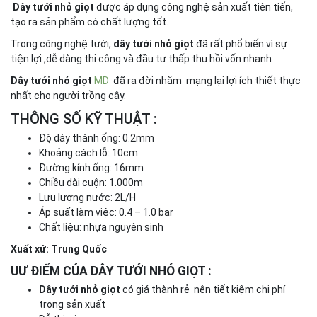
Dây tưới nhỏ giọt
được áp dụng công nghệ sản xuất tiên tiến,
tạo ra sản phẩm có chất lượng tốt.
Trong công nghệ tưới,
dây tưới nhỏ giọt
đã rất phổ biến vì sự
tiện lợi ,dễ dàng thi công và đầu tư thấp thu hồi vốn nhanh
Dây tưới nhỏ giọt
MD
đã ra đời nhằm mạng lại lợi ích thiết thực
nhất cho người trồng cây.
THÔNG SỐ KỸ THUẬT :
Độ dày thành ống: 0.2mm
Khoảng cách lỗ: 10cm
Đường kính ống: 16mm
Chiều dài cuộn: 1.000m
Lưu lượng nước: 2L/H
Áp suất làm việc: 0.4 – 1.0 bar
Chất liệu: nhựa nguyên sinh
Xuất xứ: Trung Quốc
UƯ ĐIỂM CỦA DÂY TƯỚI NHỎ GIỌT :
Dây tưới nhỏ giọt
có giá thành rẻ nên tiết kiệm chi phí
trong sản xuất