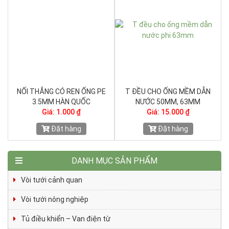
NỐI THẲNG CÓ REN ỐNG PE
T ĐỀU CHO ỐNG MỀM DẪN
Ố
3.5MM HÀN QUỐC
NƯỚC 50MM, 63MM
Giá: 1.000 ₫
Giá: 15.000 ₫
Đặt hàng
Đặt hàng
DANH MỤC SẢN PHẨM
Vòi tưới cảnh quan
Vòi tưới nông nghiệp
Tủ điều khiển – Van điện từ