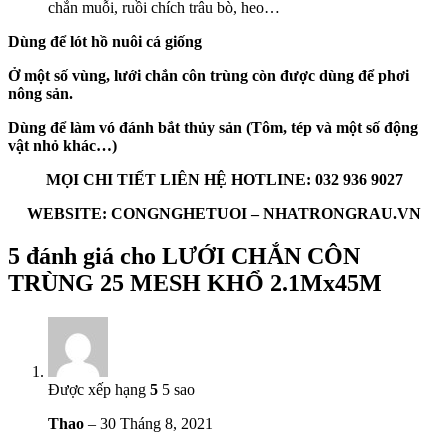
chắn muỗi, ruồi chích trâu bò, heo…
Dùng để lót hồ nuôi cá giống
Ở một số vùng, lưới chắn côn trùng còn được dùng để phơi
nông sản.
Dùng để làm vó đánh bắt thủy sản (Tôm, tép và một số động
vật nhỏ khác…)
MỌI CHI TIẾT LIÊN HỆ HOTLINE: 032 936 9027
WEBSITE: CONGNGHETUOI – NHATRONGRAU.VN
5 đánh giá cho
LƯỚI CHẮN CÔN
TRÙNG 25 MESH KHỔ 2.1Mx45M
Được xếp hạng
5
5 sao
Thao
–
30 Tháng 8, 2021