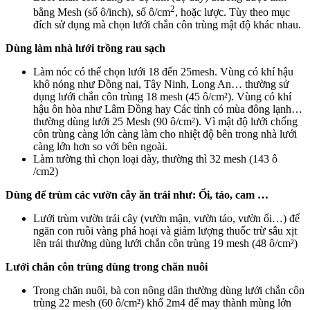
2
bằng Mesh (số ô/inch), số ô/cm
, hoặc lược. Tùy theo mục
đích sử dụng mà chọn lưới chắn côn trùng mật độ khác nhau.
Dùng làm nhà lưới trồng rau sạch
Làm nóc có thể chọn lưới 18 đến 25mesh. Vùng có khí hậu
khô nóng như Đồng nai, Tây Ninh, Long An… thường sử
dụng lưới chắn côn trùng 18 mesh (45 ô/cm²). Vùng có khí
hậu ôn hòa như Lâm Đồng hay Các tỉnh có mùa đông lạnh…
thường dùng lưới 25 Mesh (90 ô/cm²). Vì mật độ lưới chống
côn trùng càng lớn càng làm cho nhiệt độ bên trong nhà lưới
càng lớn hơn so với bên ngoài.
Làm tường thì chọn loại dày, thường thì 32 mesh (143 ô
/cm2)
Dùng để trùm các vườn cây ăn trái như: Ổi, táo, cam …
Lưới trùm vườn trái cây (vườn mận, vườn táo, vườn ổi…) để
ngăn con ruồi vàng phá hoại và giảm lượng thuốc trừ sâu xịt
lên trái thường dùng lưới chắn côn trùng 19 mesh (48 ô/cm²)
Lưới chắn côn trùng dùng trong chăn nuôi
Trong chăn nuôi, bà con nông dân thường dùng lưới chắn côn
trùng 22 mesh (60 ô/cm²) khổ 2m4 để may thành mùng lớn