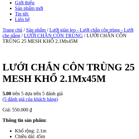
Giới thiệu
Sản phẩm mới
Tin tức
Liên hệ
Trang chủ
/
Sản phẩm
/
Lưới giàn leo - Lưới chắn côn trùng - Lưới
che nắng
/
LƯỚI CHẮN CÔN TRÙNG
/ LƯỚI CHẮN CÔN
TRÙNG 25 MESH KHỔ 2.1Mx45M
LƯỚI CHẮN CÔN TRÙNG 25
MESH KHỔ 2.1Mx45M
5.00
trên 5 dựa trên
5
đánh giá
(
5
đánh giá của khách hàng)
Giá: 550.000 ₫
Thông tin sản phẩm:
Khổ rộng: 2.1m
Chiều dài: 45m