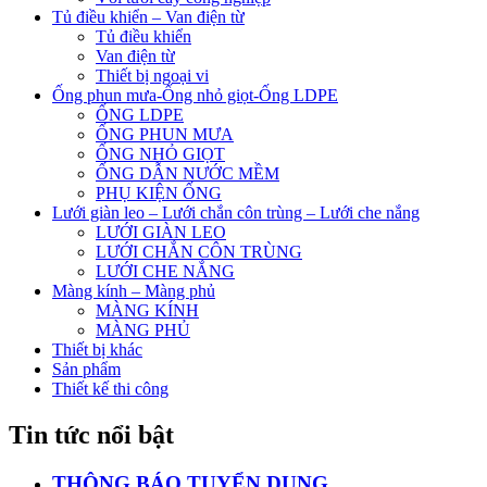
Tủ điều khiển – Van điện từ
Tủ điều khiển
Van điện từ
Thiết bị ngoại vi
Ống phun mưa-Ống nhỏ giọt-Ống LDPE
ỐNG LDPE
ỐNG PHUN MƯA
ỐNG NHỎ GIỌT
ỐNG DẪN NƯỚC MỀM
PHỤ KIỆN ỐNG
Lưới giàn leo – Lưới chắn côn trùng – Lưới che nắng
LƯỚI GIÀN LEO
LƯỚI CHẮN CÔN TRÙNG
LƯỚI CHE NẮNG
Màng kính – Màng phủ
MÀNG KÍNH
MÀNG PHỦ
Thiết bị khác
Sản phẩm
Thiết kế thi công
Tin tức nổi bật
THÔNG BÁO TUYỂN DỤNG