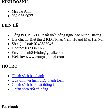
KINH DOANH
Mrs Tú Anh
032 936 9027
LIÊN HỆ
Công ty CP TVĐT phát triển công nghệ cao Minh Dương
Địa chỉ:
18 Biệt thự 2 KĐT Pháp Vân, Hoàng Mai, Hà Nội
Số điện thoại:
02436830461
Hotline:
0329369027
Email:
tuanh84vhdn@gmail.com
Website:
www.congnghetuoi.com
HỖ TRỢ
Chính sách bảo hành
Quy định và hình thức thanh toán
Chính sách bảo mật thông tin
Chính sách đổi trả hàng
Facebook