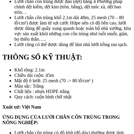
Lưới chắn côn trùng được đan (dệt) bằng 4 Phương pháp
chính dệt kiếm, dệt kim (tròn, bằng), dệt móc xà, dệt bao
tròn…
Lưới chắn côn trùng khổ 2.1m dài 48m, 25 mesh (70 – 80
lỗ/cm²) được làm từ sợi cước Hdpe nên có độ bền cao, lưới
được dùng để quây xung quanh hoặc toàn bộ nhà xưởng, khu
vực sản xuất khỏi những con côn trùng như ruồi muỗi, gián,
bọ thiêu thân…..
Lưới cũng có thể được dùng để làm nhà lưới trồng rau sạch.
THÔNG SỐ KỸ THUẬT:
Khổ rộng: 2.1m
Chiều dài cuộn: 45m
Mật độ ô lưới: 25 mesh (70 -> 80 lỗ/cm³ )
Màu sắc: Trắng
Chất liệu : nhựa HDPE trắng
Quy cách: cuộn hình chữ nhật
Xuất xứ: Việt Nam
ỨNG DỤNG CỦA LƯỚI CHẮN CÔN TRÙNG TRONG
NÔNG NGHIỆP:
Lưới chắn côn trùng có độ khít (độ dày) thường được tính