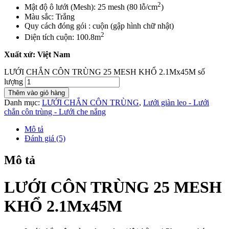
2
Mật độ ô lưới (Mesh): 25 mesh (80 lỗ/cm
)
Màu sắc: Trắng
Quy cách đóng gói : cuộn (gập hình chữ nhật)
2
Diện tích cuộn: 100.8m
Xuất xứ: Việt Nam
LƯỚI CHẮN CÔN TRÙNG 25 MESH KHỔ 2.1Mx45M số
lượng
Thêm vào giỏ hàng
Danh mục:
LƯỚI CHẮN CÔN TRÙNG
,
Lưới giàn leo - Lưới
chắn côn trùng - Lưới che nắng
Mô tả
Đánh giá (5)
Mô tả
LƯỚI CÔN TRÙNG 25 MESH
KHỔ 2.1Mx45M