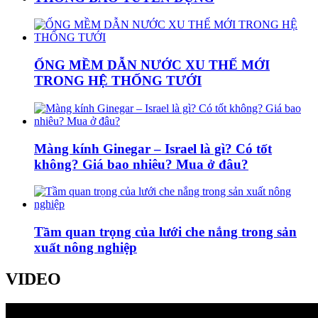
ỐNG MỀM DẪN NƯỚC XU THẾ MỚI
TRONG HỆ THỐNG TƯỚI
Màng kính Ginegar – Israel là gì? Có tốt
không? Giá bao nhiêu? Mua ở đâu?
Tầm quan trọng của lưới che nắng trong sản
xuất nông nghiệp
VIDEO