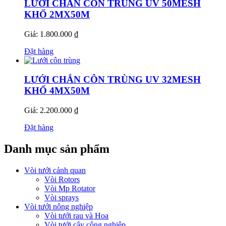
LƯỚI CHẮN CÔN TRÙNG UV 50MESH
KHỔ 2MX50M
Giá: 1.800.000 ₫
Đặt hàng
LƯỚI CHẮN CÔN TRÙNG UV 32MESH
KHỔ 4MX50M
Giá: 2.200.000 ₫
Đặt hàng
Danh mục sản phẩm
Vòi tưới cảnh quan
Vòi Rotors
Vòi Mp Rotator
Vòi sprays
Vòi tưới nông nghiệp
Vòi tưới rau và Hoa
Vòi tưới cây công nghiệp