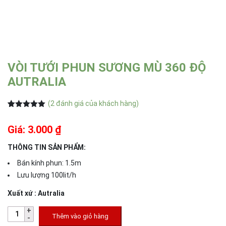
VÒI TƯỚI PHUN SƯƠNG MÙ 360 ĐỘ
AUTRALIA
(
2
đánh giá của khách hàng)
5.00
2
trên 5
dựa trên
Giá: 3.000 ₫
đánh giá
THÔNG TIN SẢN PHẨM:
Bán kính phun: 1.5m
Lưu lượng 100lit/h
Xuất xứ : Autralia
Thêm vào giỏ hàng