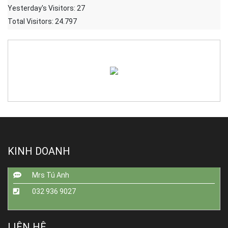
Yesterday's Visitors:
27
Total Visitors:
24.797
KINH DOANH
Mrs Tú Anh
032 936 9027
LIÊN HỆ