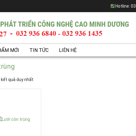
Hotline:
03
HẨM MỚI
TIN TỨC
LIÊN HỆ
trùng
ị kết quả duy nhất