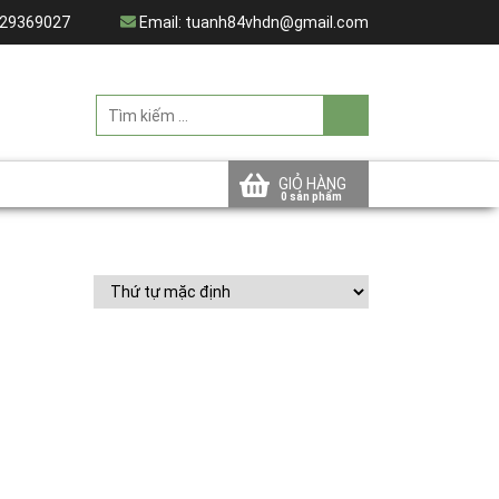
29369027
Email:
tuanh84vhdn@gmail.com
GIỎ HÀNG