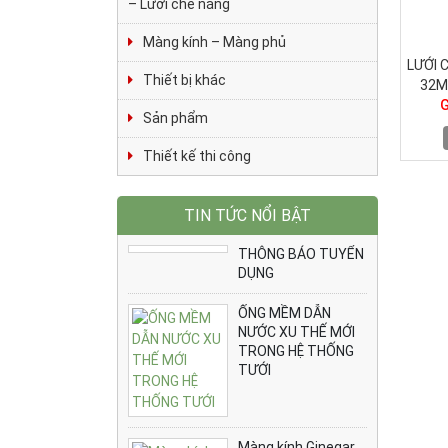
– Lưới che nắng
Màng kính – Màng phủ
LƯỚI 
Thiết bị khác
32M
G
Sản phẩm
Thiết kế thi công
TIN TỨC NỔI BẬT
THÔNG BÁO TUYỂN
DỤNG
ỐNG MỀM DẪN
NƯỚC XU THẾ MỚI
TRONG HỆ THỐNG
TƯỚI
Màng kính Ginegar