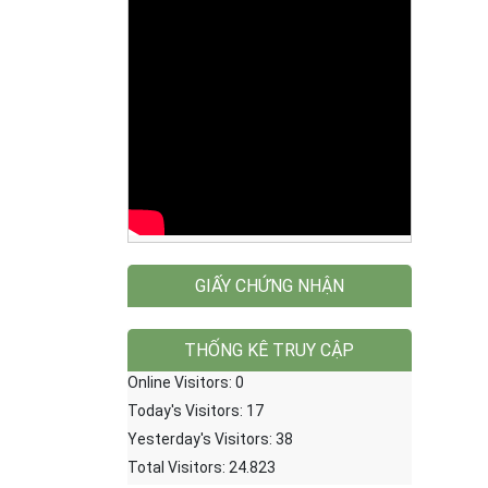
GIẤY CHỨNG NHẬN
THỐNG KÊ TRUY CẬP
Online Visitors:
0
Today's Visitors:
17
Yesterday's Visitors:
38
Total Visitors:
24.823