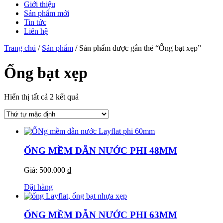
Giới thiệu
Sản phẩm mới
Tin tức
Liên hệ
Trang chủ
/
Sản phẩm
/ Sản phẩm được gắn thẻ “Ống bạt xẹp”
Ống bạt xẹp
Hiển thị tất cả 2 kết quả
ỐNG MỀM DẪN NƯỚC PHI 48MM
Giá: 500.000 ₫
Đặt hàng
ỐNG MỀM DẪN NƯỚC PHI 63MM