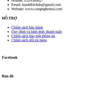
Hotline:
0329369027
Email:
tuanh84vhdn@gmail.com
Website:
www.congnghetuoi.com
HỖ TRỢ
Chính sách bảo hành
Quy định và hình thức thanh toán
Chính sách bảo mật thông tin
Chính sách đổi trả hàng
Facebook
Bản đồ