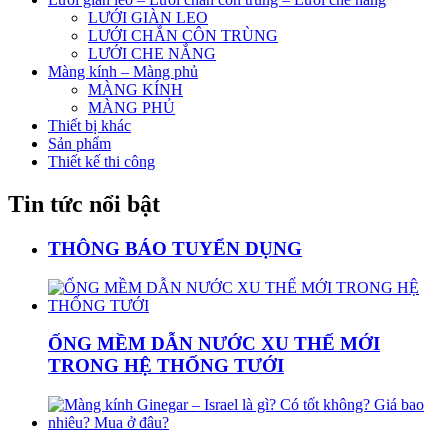
LƯỚI GIÀN LEO
LƯỚI CHẮN CÔN TRÙNG
LƯỚI CHE NẮNG
Màng kính – Màng phủ
MÀNG KÍNH
MÀNG PHỦ
Thiết bị khác
Sản phẩm
Thiết kế thi công
Tin tức nổi bật
THÔNG BÁO TUYỂN DỤNG
ỐNG MỀM DẪN NƯỚC XU THẾ MỚI
TRONG HỆ THỐNG TƯỚI