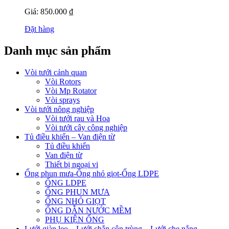
Giá: 850.000 ₫
Đặt hàng
Danh mục sản phẩm
Vòi tưới cảnh quan
Vòi Rotors
Vòi Mp Rotator
Vòi sprays
Vòi tưới nông nghiệp
Vòi tưới rau và Hoa
Vòi tưới cây công nghiệp
Tủ điều khiển – Van điện từ
Tủ điều khiển
Van điện từ
Thiết bị ngoại vi
Ống phun mưa-Ống nhỏ giọt-Ống LDPE
ỐNG LDPE
ỐNG PHUN MƯA
ỐNG NHỎ GIỌT
ỐNG DẪN NƯỚC MỀM
PHỤ KIỆN ỐNG
Lưới giàn leo – Lưới chắn côn trùng – Lưới che nắng