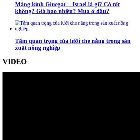
Màng kính Ginegar – Israel là gì? Có tốt
không? Giá bao nhiêu? Mua ở đâu?
Tầm quan trọng của lưới che nắng trong sản
xuất nông nghiệp
VIDEO