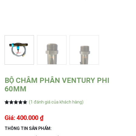
BỘ CHÂM PHÂN VENTURY PHI
60MM
(
1
đánh giá của khách hàng)
5.00
1
trên 5
dựa trên
Giá: 400.000 ₫
đánh giá
THÔNG TIN SẢN PHẨM: