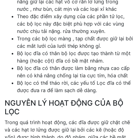
năng giữ lại các hạt vô cơ rắn lơ lửng trong
nước , như bùn, cát mịn và các loại xỉ khác
Theo đặc điểm xây dựng của các phần tử lọc,
các bộ lọc này đặc biệt phù hợp với các vùng
nước chịu tải nặng. rửa thường xuyên.
Trong các bộ lọc màng , tạp chất được giữ lại bởi
các mắt lưới của lưới thép không gỉ.
Bộ lọc đĩa có thân bộ lọc được tạo thành từ một
hàng (hoặc cột) đĩa có bề mặt nhám.
Bộ lọc đĩa có thân được làm bằng nhựa cao cấp
nên có khả nắng chống lại tia cực tím, hóa chất
Bộ lọc có thể tháo rời, các yếu tố Lọc đĩa có thể
được đưa ra để làm sạch dễ dàng.
NGUYÊN LÝ HOẠT ĐỘNG CỦA BỘ
LỌC
Trong quá trình hoạt động, các đĩa được giữ chặt chẽ
và các hạt lơ lửng được giữ lại bởi các kẽ (hoặc độ
xốp) được hình thành, do độ nhám, giữa các bề mặt