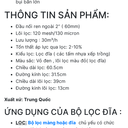
bụi bẩn lớn
THÔNG TIN SẢN PHẨM:
Đầu nối ren ngoài 2” ( 60mm)
Lõi lọc: 120 mesh/130 micron
Lưu lượng : 30m³/h
Tổn thất áp lực qua lọc: 2-10%
Kiểu lọc: Lọc đĩa ( các tấm nhựa xếp trồng)
Màu sắc: Vỏ đen , lõi lọc màu đỏ( lọc đĩa)
Chiều dài lọc: 60.5cm
Đường kính lọc: 31.5cm
Chiều dài lõi lọc: 39cm
Đường kinh lõi lọc: 13cm
Xuất xứ: Trung Quốc
ỨNG DỤNG CỦA BỘ LỌC ĐĨA :
LỌC:
Bộ lọc màng hoặc đĩa
chủ yếu có chức