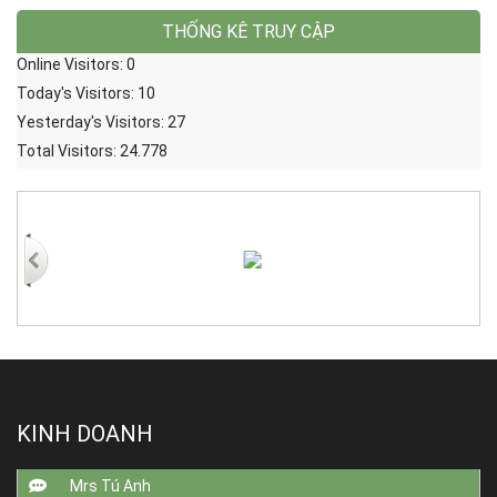
THỐNG KÊ TRUY CẬP
Online Visitors:
0
Today's Visitors:
10
Yesterday's Visitors:
27
Total Visitors:
24.778
KINH DOANH
Mrs Tú Anh