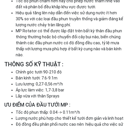
Tốc độ phun chậm hơn này cho phép nước thấm nhẹ vào
đất và phân bố đều khắp khu vực được tưới.
Hiệu quả tăng lên này dẫn đến việc sử dụng nước ít hơn
30% so với các loại đầu phun truyền thống và giảm đáng kể
lượng nước chảy tràn lãng phí.
MP Rotator có thể được lắp đặt trên bất kỳ thân đầu phun
thông thường hoặc bộ chuyển đổi cây bụi nào, biến chúng
thành các đầu phun nước có độ đồng đều cao, tỷ lệ mưa
thấp với lượng mưa phù hợp ở bất kỳ cung nào và bán kính
nào.
THÔNG SỐ KỸ THUẬT :
Chỉnh góc tưới 90-210 độ
Bán kính tưới: 7.6-9.1m
Lưu lượng: 0,27-0,56 m³/h
Áp lực làm việc: 1,7-3,8 bar
Lắp vừa với thân Sprays
ƯU ĐIỂM CỦA ĐẦU TƯỚI MP :
Tốc độ phun thấp: 0.04 -> 0.11m³/h
Lượng nước phù hợp cho thiết kế tưới đơn giản và linh hoạt
Độ đồng đều phân phối nước cao nên hiệu quả cho việc sử