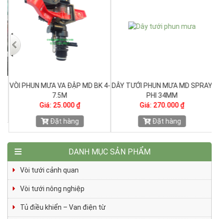
VÒI PHUN MƯA VA ĐẬP MD BK 4-
DÂY TƯỚI PHUN MƯA MD SPRAY
V
7.5M
PHI 34MM
Giá: 25.000 ₫
Giá: 270.000 ₫
Đặt hàng
Đặt hàng
DANH MỤC SẢN PHẨM
Vòi tưới cảnh quan
Vòi tưới nông nghiệp
Tủ điều khiển – Van điện từ