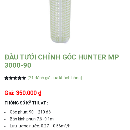
ĐẦU TƯỚI CHỈNH GÓC HUNTER MP
3000-90
(
21
đánh giá của khách hàng)
5.00
21
trên 5
dựa trên
Giá: 350.000 ₫
đánh giá
THÔNG SỐ KỸ THUẬT :
Góc phun: 90 – 210 độ
Bán kinh phun:7.6 -9.1m
Lưu lượng nước: 0.27 – 0.56m³/h